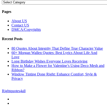
Categories
Pages
About US
Contact US
DMCA/Copyrights
Recent Posts
80 Quotes About Integrity That Define True Character Value
60+ Morgan Wallen Quotes: Best Lyrics About Life And
Love
Long Birthday Wishes Everyone Loves Receiving
How to Make a Flower for Valentine’s Using Deco Mesh and
Ribbon?
Window Tinting Done Right: Enhance Comfort, Style &
Privacy
© Copyright 2026 || All Rights Reserved || Powered by
Rightquotes4all
|| Mail us on :
GuestPost@GeniusUpdates.com