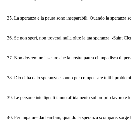
La speranza e la paura sono inseparabili. Quando la speranza s
Se non speri, non troverai nulla oltre la tua speranza. -Saint Cl
Non dovremmo lasciare che la nostra paura ci impedisca di per
Dio ci ha dato speranza e sonno per compensare tutti i problem
Le persone intelligenti fanno affidamento sul proprio lavoro e 
Per imparare dai bambini, quando la speranza scompare, sorge l