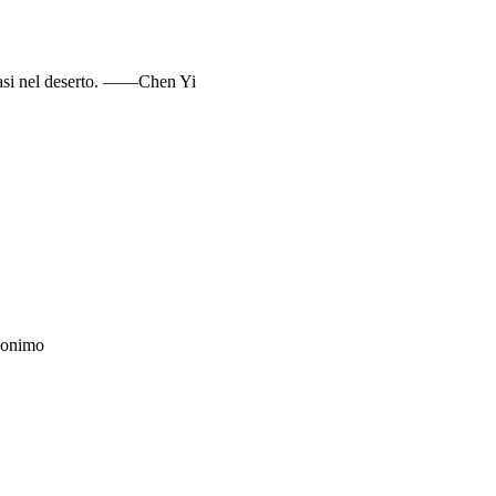
l’oasi nel deserto. ——Chen Yi
Anonimo