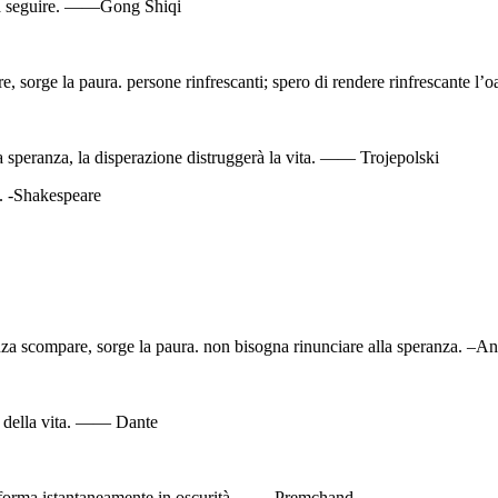
a da seguire. ——Gong Shiqi
e, sorge la paura. persone rinfrescanti; spero di rendere rinfrescante 
a speranza, la disperazione distruggerà la vita. —— Trojepolski
e. -Shakespeare
anza scompare, sorge la paura. non bisogna rinunciare alla speranza. –
le della vita. —— Dante
 trasforma istantaneamente in oscurità. ——Premchand