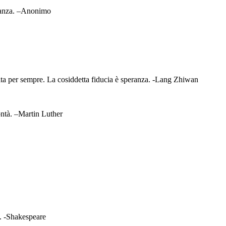
eranza. –Anonimo
vita per sempre. La cosiddetta fiducia è speranza. -Lang Zhiwan
ontà. –Martin Luther
e. -Shakespeare