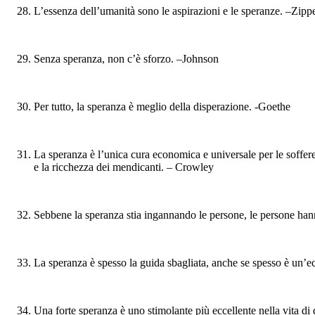
L’essenza dell’umanità sono le aspirazioni e le speranze. –Zipp
Senza speranza, non c’è sforzo. –Johnson
Per tutto, la speranza è meglio della disperazione. -Goethe
La speranza è l’unica cura economica e universale per le sofferenz
e la ricchezza dei mendicanti. – Crowley
Sebbene la speranza stia ingannando le persone, le persone hann
La speranza è spesso la guida sbagliata, anche se spesso è un
Una forte speranza è uno stimolante più eccellente nella vita di 